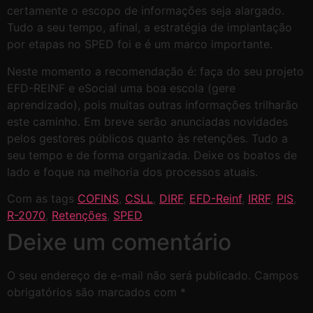
certamente o escopo de informações seja alargado.
Tudo a seu tempo, afinal, a estratégia de implantação
por etapas no SPED foi e é um marco importante.
Neste momento a recomendação é: faça do seu projeto
EFD-REINF e eSocial uma boa escola (gere
aprendizado), pois muitas outras informações trilharão
este caminho. Em breve serão anunciadas novidades
pelos gestores públicos quanto às retenções. Tudo a
seu tempo e de forma organizada. Deixe os boatos de
lado e foque na melhoria dos processos atuais.
Com as tags
COFINS
,
CSLL
,
DIRF
,
EFD-Reinf
,
IRRF
,
PIS
,
R-2070
,
Retenções
,
SPED
Deixe um comentário
O seu endereço de e-mail não será publicado.
Campos
obrigatórios são marcados com
*