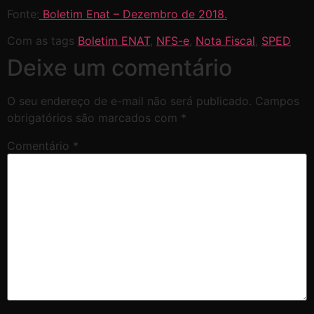
Fonte:
Boletim Enat – Dezembro de 2018.
Com as tags
Boletim ENAT
,
NFS-e
,
Nota Fiscal
,
SPED
Deixe um comentário
O seu endereço de e-mail não será publicado.
Campos
obrigatórios são marcados com
*
Comentário
*