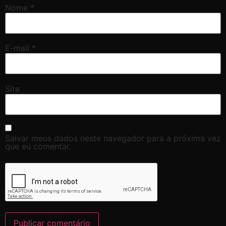
Nome
*
E-mail
*
Site
Salvar meus dados neste navegador para a próxima vez
que eu comentar.