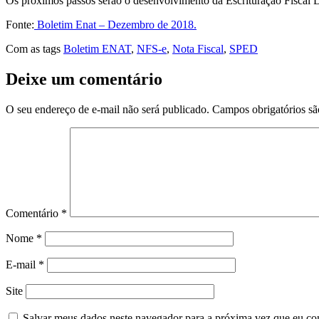
Os próximos passos serão o desenvolvimento da Escrituração Fiscal D
Fonte:
Boletim Enat – Dezembro de 2018.
Com as tags
Boletim ENAT
,
NFS-e
,
Nota Fiscal
,
SPED
Deixe um comentário
O seu endereço de e-mail não será publicado.
Campos obrigatórios s
Comentário
*
Nome
*
E-mail
*
Site
Salvar meus dados neste navegador para a próxima vez que eu co