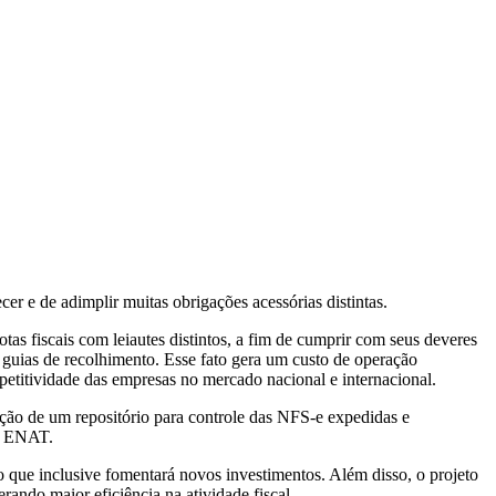
er e de adimplir muitas obrigações acessórias distintas.
tas fiscais com leiautes distintos, a fim de cumprir com seus deveres
guias de recolhimento. Esse fato gera um custo de operação
etitividade das empresas no mercado nacional e internacional.
ção de um repositório para controle das NFS-e expedidas e
do ENAT.
 o que inclusive fomentará novos investimentos. Além disso, o projeto
ando maior eficiência na atividade fiscal.