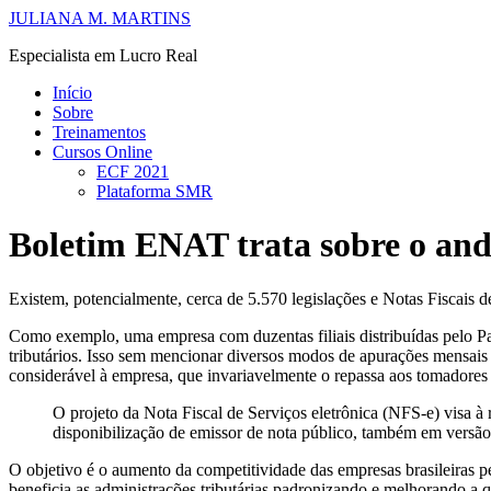
JULIANA M. MARTINS
Especialista em Lucro Real
Início
Sobre
Treinamentos
Cursos Online
ECF 2021
Plataforma SMR
Boletim ENAT trata sobre o an
Existem, potencialmente, cerca de 5.570 legislações e Notas Fiscais d
Como exemplo, uma empresa com duzentas filiais distribuídas pelo País 
tributários. Isso sem mencionar diversos modos de apurações mensais
considerável à empresa, que invariavelmente o repassa aos tomadores
O projeto da Nota Fiscal de Serviços eletrônica (NFS-e) visa 
disponibilização de emissor de nota público, também em versã
O objetivo é o aumento da competitividade das empresas brasileiras pe
beneficia as administrações tributárias padronizando e melhorando a q