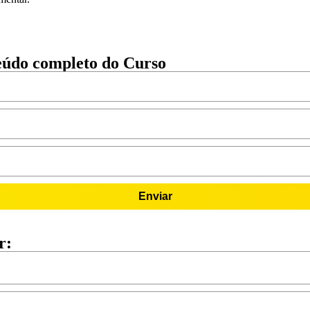
teúdo completo do Curso
Enviar
r: