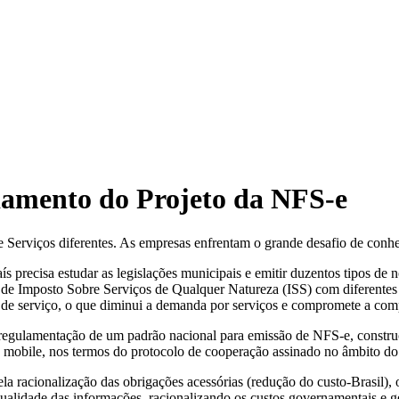
damento do Projeto da NFS-e
e Serviços diferentes. As empresas enfrentam o grande desafio de conhec
precisa estudar as legislações municipais e emitir duzentos tipos de no
 de Imposto Sobre Serviços de Qualquer Natureza (ISS) com diferentes 
 de serviço, o que diminui a demanda por serviços e compromete a comp
à regulamentação de um padrão nacional para emissão de NFS-e, constru
o mobile, nos termos do protocolo de cooperação assinado no âmbito 
la racionalização das obrigações acessórias (redução do custo-Brasil),
ualidade das informações, racionalizando os custos governamentais e ger