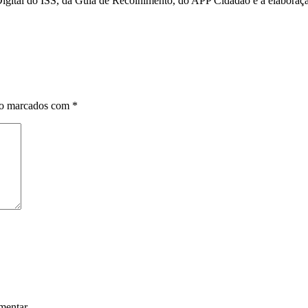
igital do ISS, da Guia de Recolhimento, do APP Cidadão e a elaboração
ão marcados com
*
mentar.