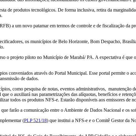
a de produtos tecnológicos. De forma inclusiva, retira da marginalidad
a.
 RFB) a um novo patamar em termos de controle e de fiscalização da pr
cificadores, os municípios de Belo Horizonte, Bom Despacho, Brasíli
lo.
so o projeto piloto no Município de Marabá/ PA. A expectativa é que o 
ípios conveniados através do Portal Municipal. Esse portal permite o 
ransmissão de dados.
pios, como pesquisa de notas, eventos administrativos, manutenção de cad
que o auxiliará nas parametrizações das alíquotas, benefícios e retençõ
lizar todos os produtos NFS-e. Estarão disponíveis aos emissores de n
 que farão a comunicação entre o Ambiente de Dados Nacional e os sof
omplementar (
PLP 521/18
) que institui a NFS-e e o Comitê Gestor da No