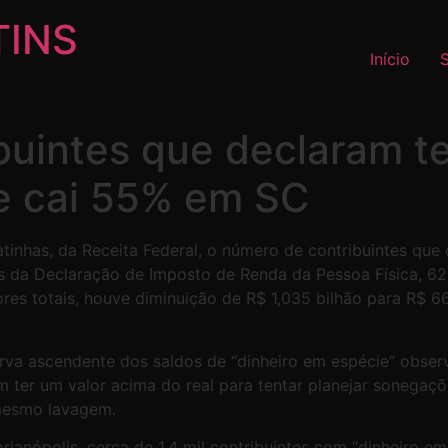
TINS
Início
uintes que declaram te
e cai 55% em SC
tinhas, da Receita Federal, o número de contribuintes que
 da Declaração de Imposto de Renda da Pessoa Física, 620
res totais, houve diminuição de R$ 1,035 bilhão para R$ 
rva ascendente dos saldos de “dinheiro em espécie” obser
 ter um valor acima do real para tentar planejar sonegaçõ
 mesmo lavagem.
rianópolis, cerca de 1,4 mil contribuintes com “dinheiro e