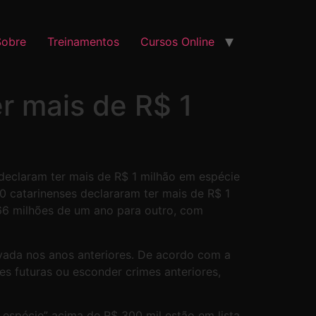
Sobre
Treinamentos
Cursos Online
r mais de R$ 1
 declaram ter mais de R$ 1 milhão em espécie
 catarinenses declararam ter mais de R$ 1
666 milhões de um ano para outro, com
vada nos anos anteriores. De acordo com a
es futuras ou esconder crimes anteriores,
m espécie” acima de R$ 300 mil estão em lista