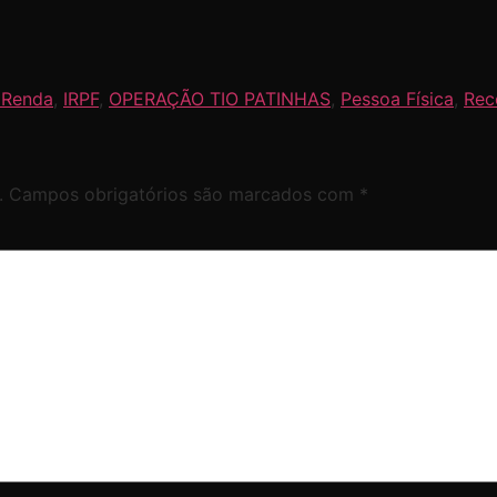
 Renda
,
IRPF
,
OPERAÇÃO TIO PATINHAS
,
Pessoa Física
,
Rec
.
Campos obrigatórios são marcados com
*