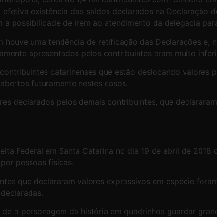
a efetiva existência dos saldos declarados na Declaração 
ém a possibilidade de irem ao atendimento da delegacia para
m houve uma tendência de retificação das Declarações e, 
ivamente apresentados pelos contribuintes eram muito infer
u contribuintes catarinenses que estão deslocando valores 
 abertos futuramente nestes casos.
s declarados pelos demais contribuintes, que declararam m
eita Federal em Santa Catarina no dia 19 de abril de 2018
por pessoas físicas.
intes que declararam valores expressivos em espécie fora
 declaradas.
 de o personagem da história em quadrinhos guardar grand