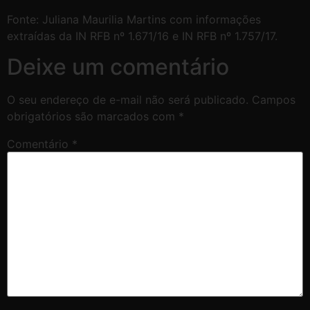
Fonte: Juliana Maurilia Martins com informações
extraídas da IN RFB nº 1.671/16 e IN RFB nº 1.757/17.
Deixe um comentário
O seu endereço de e-mail não será publicado.
Campos
obrigatórios são marcados com
*
Comentário
*