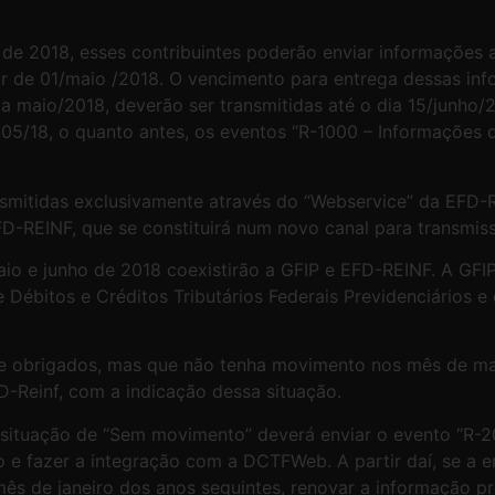
io de 2018, esses contribuintes poderão enviar informaçõe
tir de 01/maio /2018. O vencimento para entrega dessas in
ia maio/2018, deverão ser transmitidas até o dia 15/junho
/05/18, o quanto antes, os eventos “R-1000 – Informações d
ansmitidas exclusivamente através do “Webservice” da EFD-
D-REINF, que se constituirá num novo canal para transmis
o e junho de 2018 coexistirão a GFIP e EFD-REINF. A GFIP
Débitos e Créditos Tributários Federais Previdenciários e
e obrigados, mas que não tenha movimento nos mês de ma
-Reinf, com a indicação dessa situação.
a situação de “Sem movimento” deverá enviar o evento “R-
o e fazer a integração com a DCTFWeb. A partir daí, se a 
s de janeiro dos anos seguintes, renovar a informação pre