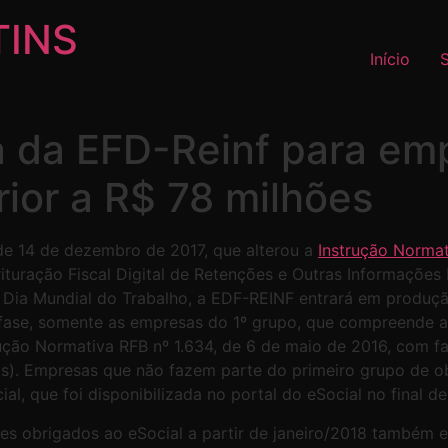
TINS
Início
 da EFD-Reinf para em
ior a R$ 78 milhões
 de 14 de dezembro de 2017, que alterou a
Instrução Normat
uração Fiscal Digital de Retenções e Outras Informações F
o Dia Mundial do Trabalho, a EDF-REINF entrará em produç
fase, somente as empresas do 1º grupo, que compreende as
rução Normativa RFB nº 1.634, de 6 de maio de 2016, com 
ais). Empresas que não fazem parte do primeiro grupo de 
al, que foi disponibilizada no portal do eSocial no final 
tes obrigados ao eSocial a partir de janeiro/2018 também e