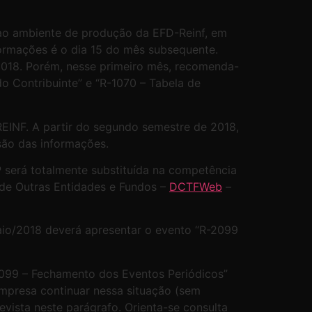
s ao ambiente de produção da EFD-Reinf, em
formações é o dia 15 do mês subsequente.
/2018. Porém, nesse primeiro mês, recomenda-
o Contribuinte” e “R-1070 – Tabela de
REINF. A partir do segundo semestre de 2018,
são das informações.
 será totalmente substituída na competência
 de Outras Entidades e Fundos –
DCTFWeb
–
io/2018 deverá apresentar o evento “R-2099
2099 – Fechamento dos Eventos Periódicos”
empresa continuar nessa situação (sem
vista neste parágrafo. Orienta-se consulta