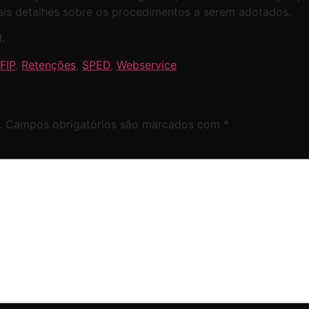
is detalhes sobre os procedimentos a serem adotados.
.
FIP
,
Retenções
,
SPED
,
Webservice
.
Campos obrigatórios são marcados com
*