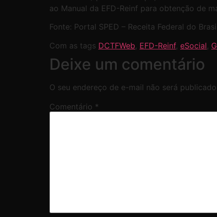
ao Manual da EFD-Reinf para obtenção de ma
Fonte: Portal SPED – Receita Federal do Brasil
Com as tags
DCTFWeb
,
EFD-Reinf
,
eSocial
,
G
Deixe um comentário
O seu endereço de e-mail não será publicado
Comentário
*