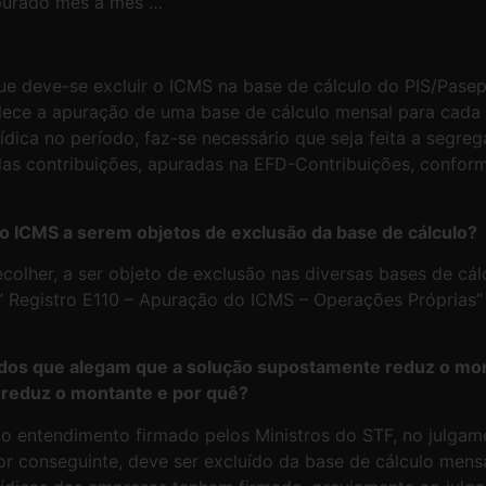
apurado mês a mês …”
e deve-se excluir o ICMS na base de cálculo do PIS/Pasep
elece a apuração de uma base de cálculo mensal para cada t
ídica no período, faz-se necessário que seja feita a segre
das contribuições, apuradas na EFD-Contribuições, conforme
o ICMS a serem objetos de exclusão da base de cálculo?
colher, a ser objeto de exclusão nas diversas bases de cál
 Registro E110 – Apuração do ICMS – Operações Próprias”
gados que alegam que a solução supostamente reduz o mo
e reduz o montante e por quê?
o entendimento firmado pelos Ministros do STF, no julgam
 por conseguinte, deve ser excluído da base de cálculo men