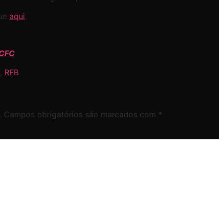
que
aqui
.
 CFC
,
RFB
.
Campos obrigatórios são marcados com
*