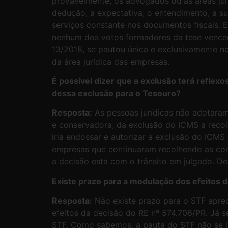
provavelmente, os advogados ou as áreas jur
dedução, a expectativa, o entendimento, a su
serviços constante nos documentos fiscais. 
nenhum dos votos formadores da tese vencedo
13/2018, se pautou única e exclusivamente no
da área jurídica das empresas.
É possível dizer que a exclusão terá reflex
dessa exclusão para o Tesouro?
Resposta:
As pessoas jurídicas não adotara
e conservadora, da exclusão do ICMS a reco
iria endossar e autorizar a exclusão do ICMS
empresas que continuaram recolhendo as contr
a decisão está com o trânsito em julgado. D
Existe prazo para a modulação dos efeitos 
Resposta:
Não existe prazo para o STF apre
efeitos da decisão do RE nº 574.706/PR. Já 
STF. Como sabemos, a pauta do STF não se lim