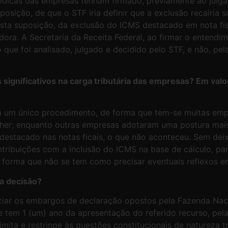
ídicas das empresas tenham firmado, previamente ao julga
posição, de que o STF iria definir que a exclusão recairi
Esta suposição, da exclusão do ICMS destacado em nota fi
ra. A Secretaria da Receita Federal, ao firmar o entendi
 que foi analisado, julgado e decidido pelo STF, e não, p
os significativos na carga tributária das empresas? Em va
m um único procedimento, de forma que tem-se muitas emp
lher; enquanto outras empresas adotaram uma postura mai
 destacado nas notas ficais, o que não aconteceu. Sem dei
ibuições com a inclusão do ICMS na base de cálculo, para 
e forma que não se tem como precisar eventuais reflexos
da decisão?
ciar os embargos de declaração opostos pela Fazenda Nac
se tem 1 (um) ano da apresentação do referido recurso, pe
ita e restringe às questões constitucionais de natureza tr