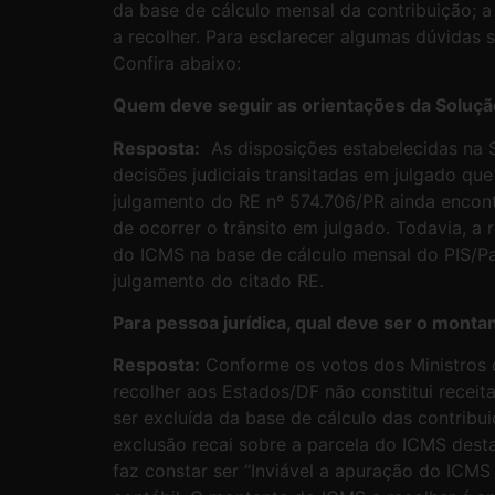
da base de cálculo mensal da contribuição;
a recolher. Para esclarecer algumas dúvidas s
Confira abaixo:
Quem deve seguir as orientações da Soluçã
Resposta:
As disposições estabelecidas na S
decisões judiciais transitadas em julgado qu
julgamento do RE nº 574.706/PR ainda encon
de ocorrer o trânsito em julgado. Todavia, 
do ICMS na base de cálculo mensal do PIS/Pa
julgamento do citado RE.
Para pessoa jurídica, qual deve ser o monta
Resposta:
Conforme os votos dos Ministros 
recolher aos Estados/DF não constitui receit
ser excluída da base de cálculo das contrib
exclusão recai sobre a parcela do ICMS desta
faz constar ser “Inviável a apuração do ICM