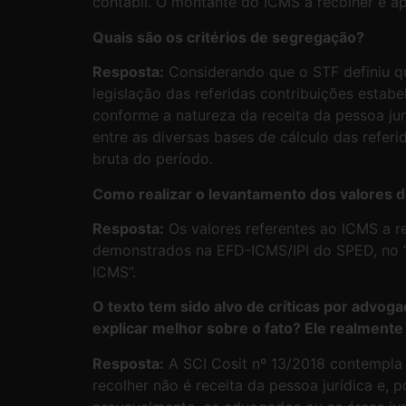
contábil. O montante do ICMS a recolher é 
Quais são os critérios de segregação?
Resposta:
Considerando que o STF definiu qu
legislação das referidas contribuições estab
conforme a natureza da receita da pessoa jur
entre as diversas bases de cálculo das referi
bruta do período.
Como realizar o levantamento dos valores d
Resposta:
Os valores referentes ao ICMS a re
demonstrados na EFD-ICMS/IPI do SPED, no ”
ICMS”.
O texto tem sido alvo de críticas por advo
explicar melhor sobre o fato? Ele realment
Resposta:
A SCI Cosit nº 13/2018 contempla 
recolher não é receita da pessoa jurídica e,