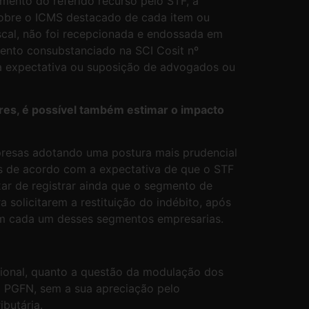
mento do referido recurso pelo STF, a
a sobre o ICMS destacado de cada item ou
scal, não foi recepcionada e endossada em
mento consubstanciado na SCI Cosit nº
ela expectativa ou suposição de advogados ou
lores, é possível também estimar o impacto
resas adotando uma postura mais prudencial
s de acordo com a expectativa de que o STF
xar de registrar ainda que o segmento de
solicitarem a restituição do indébito, após
 em cada um desses segmentos empresarias.
ional, quanto a questão da modulação dos
la PGFN, sem a sua apreciação pelo
ibutária.