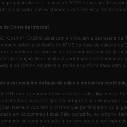
 a segregação do valor mensal do ICMS a recolher; bem co
obre o assunto, entrevistamos o Auditor-Fiscal da Secretar
o de Consulta Interna?
CI Cosit nº 13/2018 alcançam e vinculam a Secretária da R
e versem sobre a exclusão do ICMS da base de cálculo da C
tra-se pendente de apreciação dos embargos de declaração
a referida solução de consulta já contempla o entendiment
sep e da Cofins, em plena sintonia e conformidade com o 
nte a ser excluído da base de cálculo mensal da contribui
do STF que formaram a tese vencedora do julgamento do R
a da entidade, uma vez que não integra e não se incorpora
uições. Nenhum dos dez Ministros que participaram do julg
cado em documento fiscal. Pelo contrário, no próprio item
S tomando-se cada mercadoria ou serviços e a corresponde