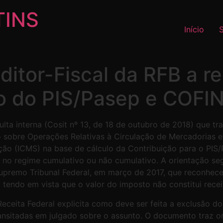
TINS
Início
ditor-Fiscal da RFB a r
lo do PIS/Pasep e COFI
lta interna (Cosit nº 13, de 18 de outubro de 2018) que tr
 sobre Operações Relativas à Circulação de Mercadorias e
ação (ICMS) na base de cálculo da Contribuição para o PIS
), no regime cumulativo ou não cumulativo. A orientação 
upremo Tribunal Federal, em março de 2017, que reconheceu
tendo em vista que o valor do imposto não constitui recei
 Receita Federal explicita como deve ser feita a exclusão d
ansitadas em julgado sobre o assunto. O documento traz o