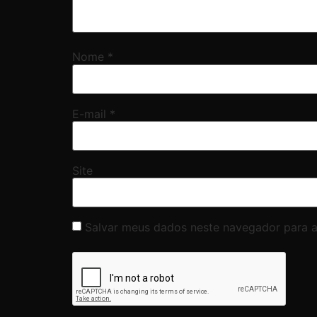
Nome
*
E-mail
*
Site
Salvar meus dados neste navegador para a