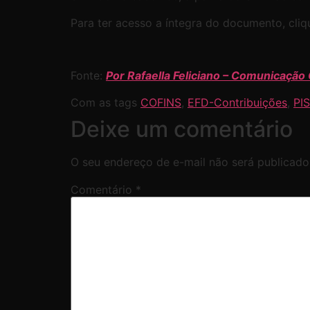
Para ter acesso a íntegra do documento, cli
Fonte:
Por Rafaella Feliciano –
Comunicação
Com as tags
COFINS
,
EFD-Contribuições
,
PIS
Deixe um comentário
O seu endereço de e-mail não será publicado
Comentário
*