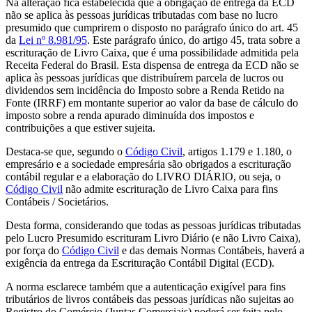
Na alteração fica estabelecida que a obrigação de entrega da ECD
não se aplica às pessoas jurídicas tributadas com base no lucro
presumido que cumprirem o disposto no parágrafo único do art. 45
da
Lei nº 8.981/95
. Este parágrafo único, do artigo 45, trata sobre a
escrituração de Livro Caixa, que é uma possibilidade admitida pela
Receita Federal do Brasil. Esta dispensa de entrega da ECD não se
aplica às pessoas jurídicas que distribuírem parcela de lucros ou
dividendos sem incidência do Imposto sobre a Renda Retido na
Fonte (IRRF) em montante superior ao valor da base de cálculo do
imposto sobre a renda apurado diminuída dos impostos e
contribuições a que estiver sujeita.
Destaca-se que, segundo o
Código Civil
, artigos 1.179 e 1.180, o
empresário e a sociedade empresária são obrigados a escrituração
contábil regular e a elaboração do LIVRO DIÁRIO, ou seja, o
Código Civil
não admite escrituração de Livro Caixa para fins
Contábeis / Societários.
Desta forma, considerando que todas as pessoas jurídicas tributadas
pelo Lucro Presumido escrituram Livro Diário (e não Livro Caixa),
por força do
Código Civil
e das demais Normas Contábeis, haverá a
exigência da entrega da Escrituração Contábil Digital (ECD).
A norma esclarece também que a autenticação exigível para fins
tributários de livros contábeis das pessoas jurídicas não sujeitas ao
Registro do Comércio (Juntas Comerciais) poderá ser feita pelo