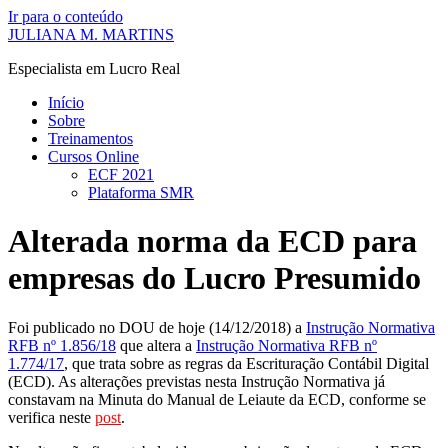
Ir para o conteúdo
JULIANA M. MARTINS
Especialista em Lucro Real
Início
Sobre
Treinamentos
Cursos Online
ECF 2021
Plataforma SMR
Alterada norma da ECD para
empresas do Lucro Presumido
Foi publicado no DOU de hoje (14/12/2018) a
Instrução Normativa
RFB nº 1.856/18
que altera a
Instrução Normativa RFB nº
1.774/17
, que trata sobre as regras da Escrituração Contábil Digital
(ECD). As alterações previstas nesta Instrução Normativa já
constavam na Minuta do Manual de Leiaute da ECD, conforme se
verifica neste
post
.