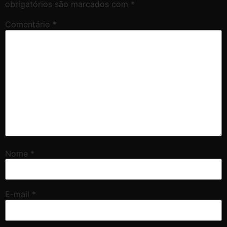
obrigatórios são marcados com
*
Comentário
*
Nome
*
E-mail
*