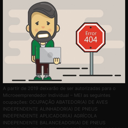
A partir de 2019 deixarão de ser autorizadas para o
Microeemprendedor Individual – MEI as seguintes
ocupações: OCUPAÇÃO ABATEDOR(A) DE AVES
INDEPENDENTE ALINHADOR(A) DE PNEUS
INDEPENDENTE APLICADOR(A) AGRÍCOLA
INDEPENDENTE BALANCEADOR(A) DE PNEUS