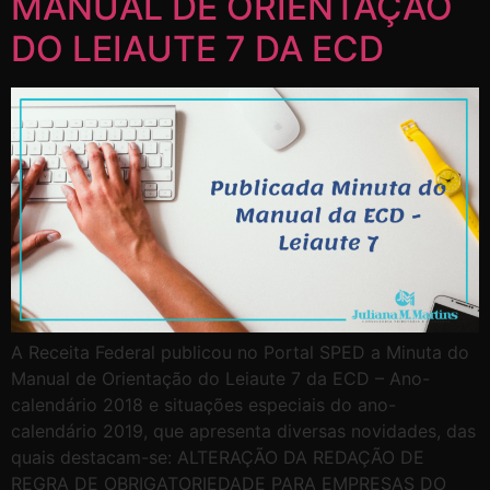
MANUAL DE ORIENTAÇÃO
DO LEIAUTE 7 DA ECD
A Receita Federal publicou no Portal SPED a Minuta do
Manual de Orientação do Leiaute 7 da ECD – Ano-
calendário 2018 e situações especiais do ano-
calendário 2019, que apresenta diversas novidades, das
quais destacam-se: ALTERAÇÃO DA REDAÇÃO DE
REGRA DE OBRIGATORIEDADE PARA EMPRESAS DO