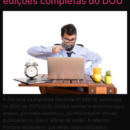
edições completas do DOU
A Portaria da Imprensa Nacional nº 296/18, publicada
no DOU de 01/11/2018, institui normas e diretrizes para
acesso, por meio eletrônico, às informações oficiais
publicadas no Diário Oficial da União. A referida
Portaria estabelece que serão disponibilizados