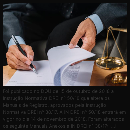
Foi publicado no DOU de 15 de outubro de 2018 a
Instrução Normativa DREI nº 50/18 que altera os
Manuais de Registro, aprovados pela Instrução
Normativa DREI nº 38/17. A IN DREI nº 50/18 entrará em
vigor no dia 14 de novembro de 2018. Foram alterados
os seguinte Manuais Anexos a IN DREI nº 38/17: […]