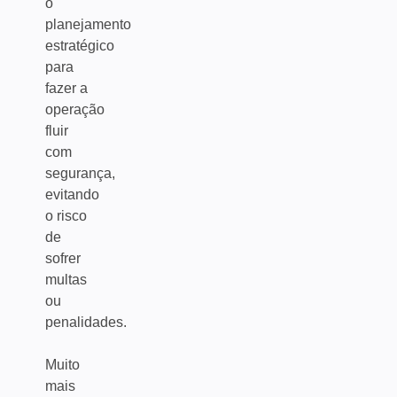
o
planejamento
estratégico
para
fazer a
operação
fluir
com
segurança,
evitando
o risco
de
sofrer
multas
ou
penalidades.
Muito
mais