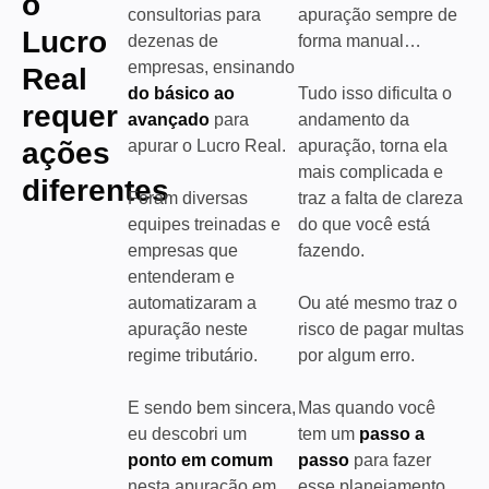
o
consultorias para
apuração sempre de
Lucro
dezenas de
forma manual…
empresas, ensinando
Real
do básico ao
Tudo isso dificulta o
requer
avançado
para
andamento da
ações
apurar o Lucro Real.
apuração, torna ela
mais complicada e
diferentes
Foram diversas
traz a falta de clareza
equipes treinadas e
do que você está
empresas que
fazendo.
entenderam e
automatizaram a
Ou até mesmo traz o
apuração neste
risco de pagar multas
regime tributário.
por algum erro.
E sendo bem sincera,
Mas quando você
eu descobri um
tem um
passo a
ponto em comum
passo
para fazer
nesta apuração em
esse planejamento,