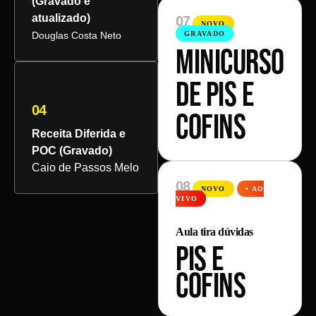
(Gravado e
atualizado)
07
NOVO
Douglas Costa Neto
GRAVADO
MINICURSO
DE PIS E
04
COFINS
Receita Diferida e
POC (Gravado)
Caio de Passos Melo
08
NOVO
• AO
VIVO
Aula tira dúvidas
PIS E
COFINS