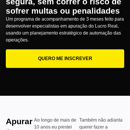
segura, sem correr o risco de
sofrer multas ou penalidades
Um programa de acompanhamento de 3 meses feito para
desenvolver especialistas em apuração do Lucro Real,
usando um planejamento estratégico de automação das
operações.
QUERO ME INSCREVER
Apurar
Ao longo de mais de
Também não adianta
10 anos eu prestei
querer fazer a