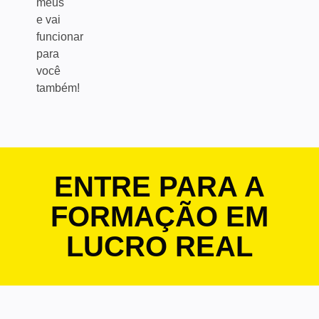
meus
e vai
funcionar
para
você
também!
ENTRE PARA A
FORMAÇÃO EM
LUCRO REAL