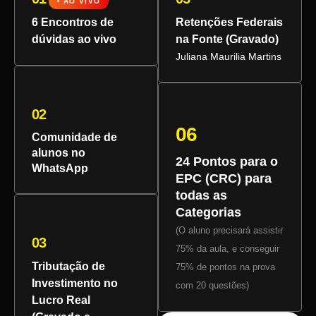
• AO VIVO
6 Encontros de
Retenções Federais
dúvidas ao vivo
na Fonte (Gravado)
Juliana Maurilia Martins
02
06
Comunidade de
alunos no
24 Pontos para o
WhatsApp
EPC (CRC) para
todas as
Categorias
(O aluno precisará assistir
03
75% da aula, e conseguir
Tributação de
75% de pontos na prova
Investimento no
com 20 questões)
Lucro Real