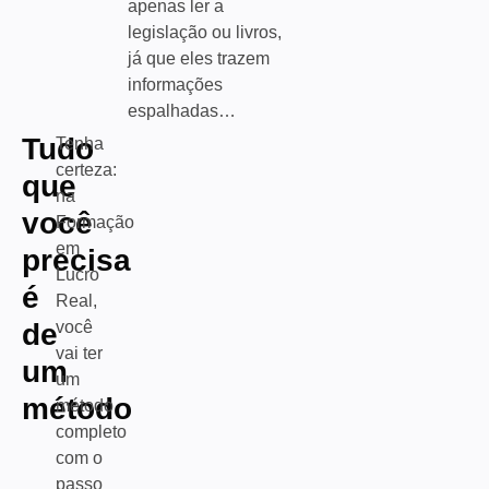
apenas ler a
legislação ou livros,
já que eles trazem
informações
espalhadas…
Tudo
Tenha
certeza:
que
na
você
Formação
em
precisa
Lucro
é
Real,
de
você
vai ter
um
um
método
método
completo
com o
passo