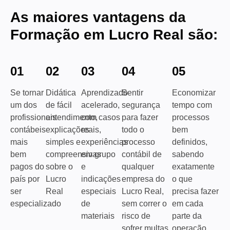
As maiores vantagens da
Formação em Lucro Real são:
01
02
03
04
05
Se tornar
Didática
Aprendizado
Sentir
Economizar
um dos
de fácil
acelerado,
segurança
tempo com
profissionais
entendimento,
com casos
para fazer
processos
contábeis
explicações
reais,
todo o
bem
mais
simples e
experiências
processo
definidos,
bem
compreensivas
em grupo
contábil de
sabendo
pagos do
sobre o
e
qualquer
exatamente
país por
Lucro
indicações
empresa do
o que
ser
Real
especiais
Lucro Real,
precisa fazer
especializado
de
sem correr o
em cada
materiais
risco de
parte da
sofrer multas
operação