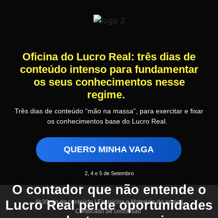
Oficina do Lucro Real: três dias de
conteúdo intenso para fundamentar
os seus conhecimentos nesse
regime.
Três dias de conteúdo “mão na massa”, para exercitar e fixar
os conhecimentos base do Lucro Real.
QUERO MINHA VAGA
2, 4 e 5 de Setembro
O contador que não entende o
Lucro Real perde oportunidades
4h30min de conteúdo | Exercícios e Materiais de apoio |
Certificado de conclusão