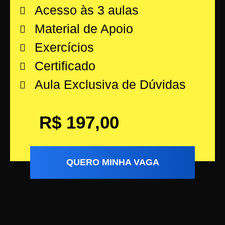
Acesso às 3 aulas
Material de Apoio
Exercícios
Certificado
Aula Exclusiva de Dúvidas​
R$ 197,00
QUERO MINHA VAGA