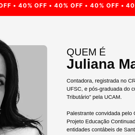
F • 40% OFF • 40% OFF • 40% OFF • 40% 
QUEM É
Juliana Ma
Contadora, registrada no C
UFSC, e pós-graduada do c
Tributário” pela UCAM.
Palestrante convidada pelo
Projeto Educação Continua
entidades contábeis de Sant