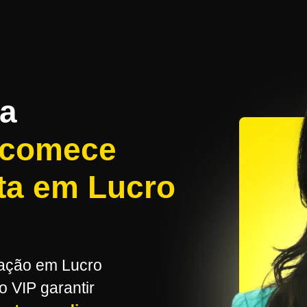
da
comece
sta em Lucro
mação em Lucro
 VIP garantir